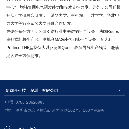
中心”，增强集团电气研发能力和技术支持力度。此外，公司积极
开展产学研联合研发，与清华大学、中科院、天津大学、华北电
力大学等行业知名大学开展合作研发。
在硬件条件方面，公司引进行业中先进的生产设备，法国Redex
串列式轧机生产线、奥地利MAG漆包扁线生产设备、意大利
Proteco TH5型换位头以及德国Queins换位导线生产线等，能满
足客户全方位需求。
电话: 0755-28620888
地址: 深圳市龙岗区横岗街道力嘉路102号、108号第6栋