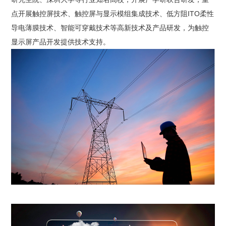
点开展触控屏技术、触控屏与显示模组集成技术、低方阻ITO柔性
导电薄膜技术、智能可穿戴技术等高新技术及产品研发，为触控
显示屏产品开发提供技术支持。