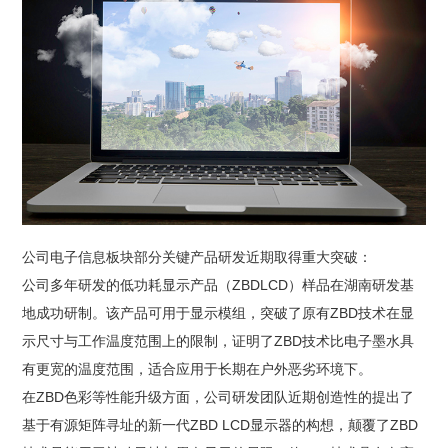
公司电子信息板块部分关键产品研发近期取得重大突破：
公司多年研发的低功耗显示产品（ZBDLCD）样品在湖南研发基
地成功研制。该产品可用于显示模组，突破了原有ZBD技术在显
示尺寸与工作温度范围上的限制，证明了ZBD技术比电子墨水具
有更宽的温度范围，适合应用于长期在户外恶劣环境下。
在ZBD色彩等性能升级方面，公司研发团队近期创造性的提出了
基于有源矩阵寻址的新一代ZBD LCD显示器的构想，颠覆了ZBD