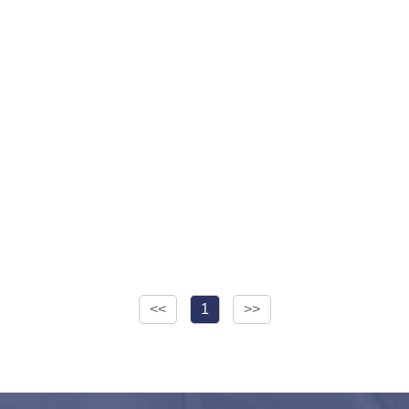
<<
1
>>